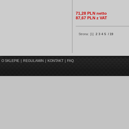
71,28 PLN netto
87,67 PLN z VAT
Strona:
[1]
2
3
4
5
/ 19
O SKLEPIE
|
REGULAMIN
|
KONTAKT
|
FAQ