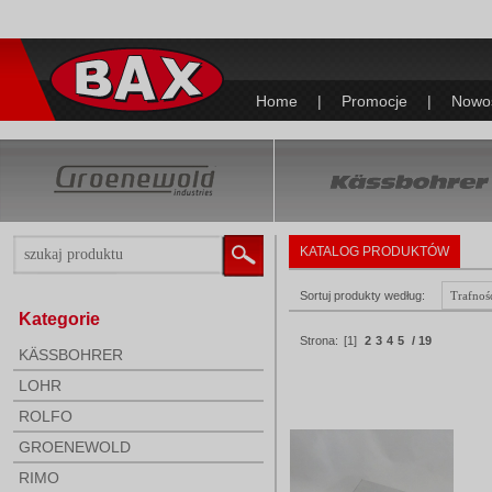
Home
|
Promocje
|
Nowo
KATALOG PRODUKTÓW
Sortuj produkty według:
Kategorie
Strona:
[1]
2
3
4
5
/ 19
KÄSSBOHRER
LOHR
ROLFO
GROENEWOLD
RIMO