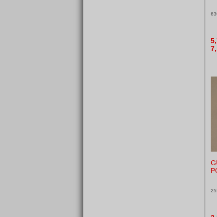
63
5
7
G
P
25