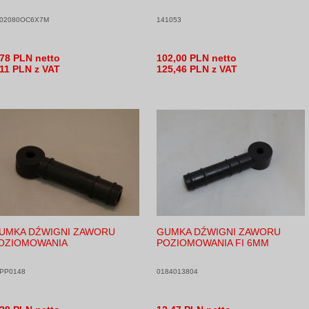
02080OC6X7M
141053
,78 PLN netto
102,00 PLN netto
,11 PLN z VAT
125,46 PLN z VAT
UMKA DŹWIGNI ZAWORU
GUMKA DŹWIGNI ZAWORU
OZIOMOWANIA
POZIOMOWANIA FI 6MM
PP0148
0184013804