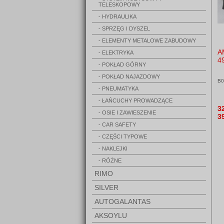
TELESKOPOWY
- HYDRAULIKA
- SPRZĘG I DYSZEL
- ELEMENTY METALOWE ZABUDOWY
A
- ELEKTRYKA
4
- POKŁAD GÓRNY
- POKŁAD NAJAZDOWY
B0
- PNEUMATYKA
- ŁAŃCUCHY PROWADZĄCE
3
- OSIE I ZAWIESZENIE
3
- CAR SAFETY
- CZĘŚCI TYPOWE
- NAKLEJKI
- RÓŻNE
RIMO
SILVER
AUTOGALANTAS
AKSOYLU