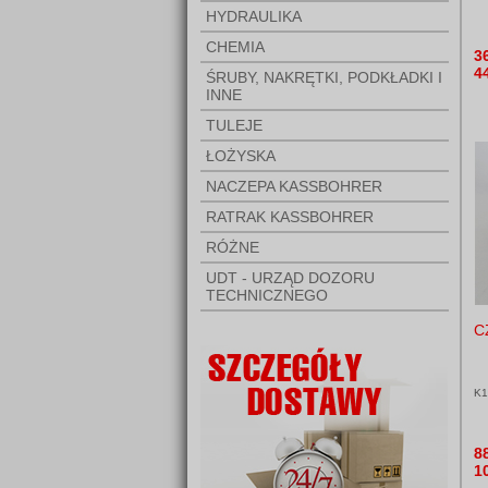
HYDRAULIKA
CHEMIA
3
4
ŚRUBY, NAKRĘTKI, PODKŁADKI I
INNE
TULEJE
ŁOŻYSKA
NACZEPA KASSBOHRER
RATRAK KASSBOHRER
RÓŻNE
UDT - URZĄD DOZORU
TECHNICZNEGO
C
K1
8
1