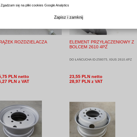
Zgadzam się na pliki cookies Google Analytics
Zapisz i zamknij
RĄŻEK ROZDZIELACZA
ELEMENT PRZYŁĄCZENIOWY Z
BOLCEM 2610 4PZ
DO ŁAŃCUCHA ID-258075, IGUS 2610.4PZ
5,75 PLN netto
23,55 PLN netto
6,27 PLN z VAT
28,97 PLN z VAT