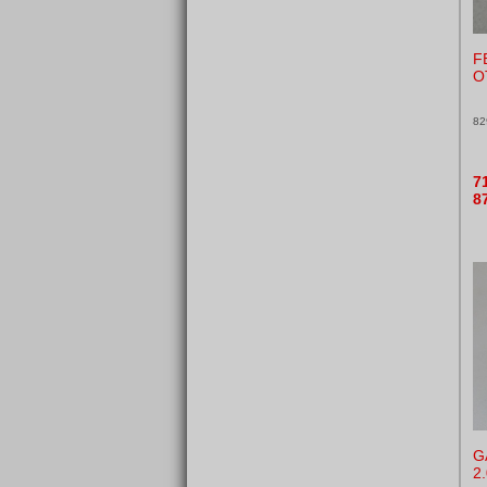
F
O
82
7
8
G
2