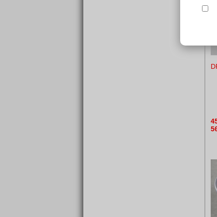
D
4
5