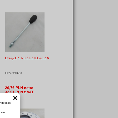
DRĄŻEK ROZDZIELACZA
IH-242213-DT
26,76 PLN netto
32,91 PLN z VAT
w cookies
celu