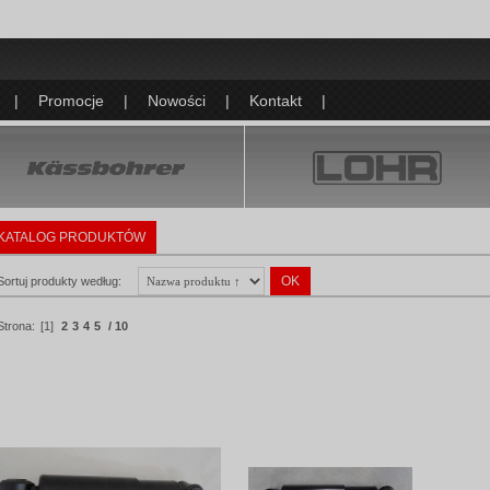
|
Promocje
|
Nowości
|
Kontakt
|
KATALOG PRODUKTÓW
Sortuj produkty według:
Strona:
[1]
2
3
4
5
/ 10