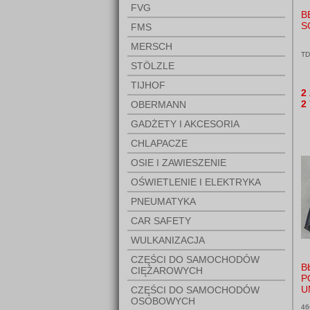
FVG
B
S
FMS
MERSCH
TD
STÖLZLE
TIJHOF
2
2
OBERMANN
GADŻETY I AKCESORIA
CHLAPACZE
OSIE I ZAWIESZENIE
OŚWIETLENIE I ELEKTRYKA
PNEUMATYKA
CAR SAFETY
WULKANIZACJA
CZĘŚCI DO SAMOCHODÓW
B
CIĘŻAROWYCH
P
U
CZĘŚCI DO SAMOCHODÓW
OSOBOWYCH
46