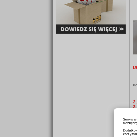
D
BA
2
3
Serwis w
niezbędny
Dodatkow
korzysta