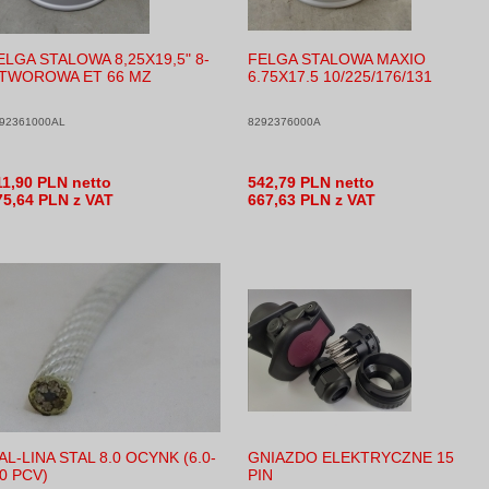
ELGA STALOWA 8,25X19,5" 8-
FELGA STALOWA MAXIO
TWOROWA ET 66 MZ
6.75X17.5 10/225/176/131
92361000AL
8292376000A
11,90 PLN netto
542,79 PLN netto
75,64 PLN z VAT
667,63 PLN z VAT
AL-LINA STAL 8.0 OCYNK (6.0-
GNIAZDO ELEKTRYCZNE 15
.0 PCV)
PIN