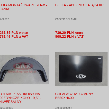
ELKA MONTAŻOWA ZESTAW -
BELKA ZABEZPIECZAJĄCA KPL.
CANIA
A00012
ZACZEP ORLANDII
 261,35 PLN netto
739,20 PLN netto
 781,46 PLN z VAT
909,22 PLN z VAT
ŁOTNIK PLASTIKOWY NA
CHLAPACZ KS CZARNY
OJEDYNCZE KOŁO 19,5" -
B650XH400
NIWERSALNY
62043100S
4782065000R