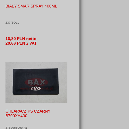
BIAŁY SMAR SPRAY 400ML
237/BOLL
16,80 PLN netto
20,66 PLN z VAT
CHLAPACZ KS CZARNY
B700XH400
4782065000-R1