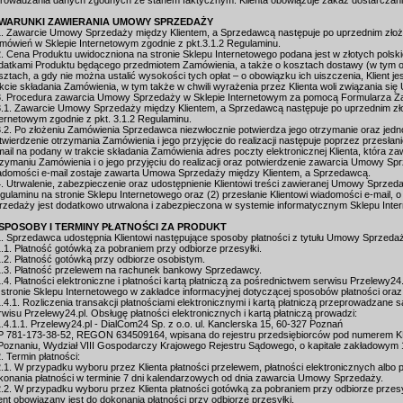
rowadzania danych zgodnych ze stanem faktycznym. Klienta obowiązuje zakaz dostarczani
 WARUNKI ZAWIERANIA UMOWY SPRZEDAŻY
1. Zawarcie Umowy Sprzedaży między Klientem, a Sprzedawcą następuje po uprzednim złoż
mówień w Sklepie Internetowym zgodnie z pkt.3.1.2 Regulaminu.
2. Cena Produktu uwidoczniona na stronie Sklepu Internetowego podana jest w złotych polski
datkami Produktu będącego przedmiotem Zamówienia, a także o kosztach dostawy (w tym opł
sztach, a gdy nie można ustalić wysokości tych opłat – o obowiązku ich uiszczenia, Klient 
akcie składania Zamówienia, w tym także w chwili wyrażenia przez Klienta woli związania s
3. Procedura zawarcia Umowy Sprzedaży w Sklepie Internetowym za pomocą Formularza 
3.1. Zawarcie Umowy Sprzedaży między Klientem, a Sprzedawcą następuje po uprzednim zło
ternetowym zgodnie z pkt. 3.1.2 Regulaminu.
3.2. Po złożeniu Zamówienia Sprzedawca niezwłocznie potwierdza jego otrzymanie oraz jedno
twierdzenie otrzymania Zamówienia i jego przyjęcie do realizacji następuje poprzez przesł
mail na podany w trakcie składania Zamówienia adres poczty elektronicznej Klienta, która 
rzymaniu Zamówienia i o jego przyjęciu do realizacji oraz potwierdzenie zawarcia Umowy Sp
adomości e-mail zostaje zawarta Umowa Sprzedaży między Klientem, a Sprzedawcą.
4. Utrwalenie, zabezpieczenie oraz udostępnienie Klientowi treści zawieranej Umowy Sprzeda
gulaminu na stronie Sklepu Internetowego oraz (2) przesłanie Klientowi wiadomości e-mail,
rzedaży jest dodatkowo utrwalona i zabezpieczona w systemie informatycznym Sklepu Int
 SPOSOBY I TERMINY PŁATNOŚCI ZA PRODUKT
1. Sprzedawca udostępnia Klientowi następujące sposoby płatności z tytułu Umowy Sprzeda
1.1. Płatność gotówką za pobraniem przy odbiorze przesyłki.
1.2. Płatność gotówką przy odbiorze osobistym.
1.3. Płatność przelewem na rachunek bankowy Sprzedawcy.
1.4. Płatności elektroniczne i płatności kartą płatniczą za pośrednictwem serwisu Przelewy2
 stronie Sklepu Internetowego w zakładce informacyjnej dotyczącej sposobów płatności oraz n
1.4.1. Rozliczenia transakcji płatnościami elektronicznymi i kartą płatniczą przeprowadzan
rwisu Przelewy24.pl. Obsługę płatności elektronicznych i kartą płatniczą prowadzi:
1.4.1.1. Przelewy24.pl - DialCom24 Sp. z o.o. ul. Kanclerska 15, 60-327 Poznań
P 781-173-38-52, REGON 634509164, wpisana do rejestru przedsiębiorców pod numerem
Poznaniu, Wydział VIII Gospodarczy Krajowego Rejestru Sądowego, o kapitale zakładowym 
2. Termin płatności:
2.1. W przypadku wyboru przez Klienta płatności przelewem, płatności elektronicznych albo pł
konania płatności w terminie 7 dni kalendarzowych od dnia zawarcia Umowy Sprzedaży.
2.2. W przypadku wyboru przez Klienta płatności gotówką za pobraniem przy odbiorze przesy
ient obowiązany jest do dokonania płatności przy odbiorze przesyłki.