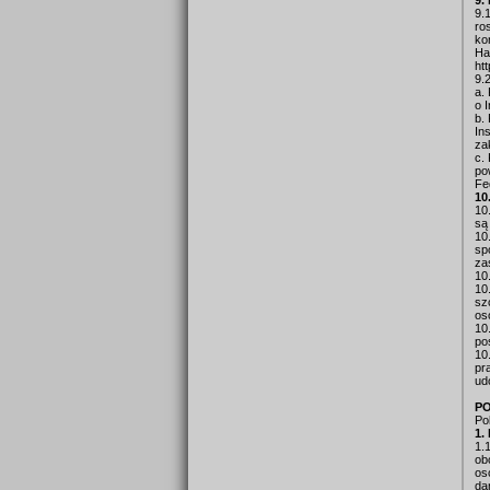
9.
9.
ro
ko
Ha
ht
9.
a.
o 
b.
In
za
c.
po
Fe
10
10
są
10
sp
za
10
10
sz
os
10
po
10
pr
ud
PO
Po
1.
1.
ob
os
da