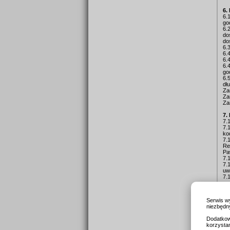
6.
6.
go
6.
do
do
6.
6.
6.
6.
go
6.
dł
Za
Za
Za
7
7.
7.
ko
7.
Re
Pa
7.
7.
uw
7.
a.
dl
b.
Serwis w
7.
niezbędny
je
Dodatkow
8.
korzysta
8.