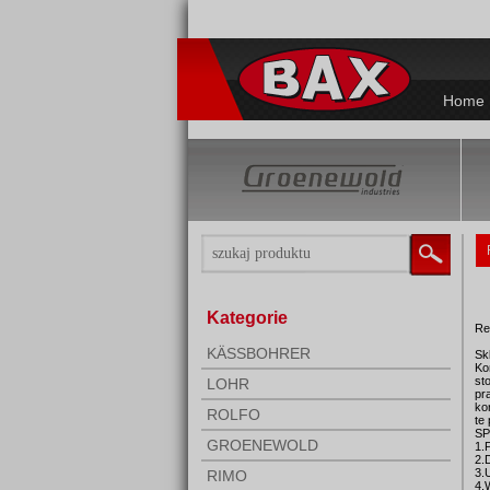
Home
Kategorie
Re
KÄSSBOHRER
Sk
Ko
st
LOHR
pr
ko
ROLFO
te
SP
GROENEWOLD
1.
2.
3.
RIMO
4.