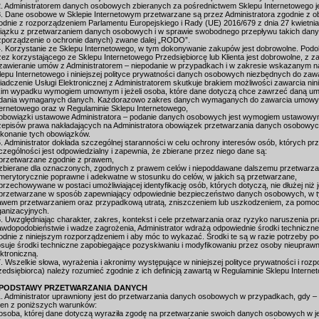
2. Administratorem danych osobowych zbieranych za pośrednictwem Sklepu Internetowego j
3. Dane osobowe w Sklepie Internetowym przetwarzane są przez Administratora zgodnie z 
odnie z rozporządzeniem Parlamentu Europejskiego i Rady (UE) 2016/679 z dnia 27 kwietnia
iązku z przetwarzaniem danych osobowych i w sprawie swobodnego przepływu takich dany
zporządzenie o ochronie danych) zwane dalej „RODO”.
4. Korzystanie ze Sklepu Internetowego, w tym dokonywanie zakupów jest dobrowolne. Po
zez korzystającego ze Sklepu Internetowego Przedsiębiorcę lub Klienta jest dobrowolne, z
 zawieranie umów z Administratorem – niepodanie w przypadkach i w zakresie wskazanym na
lepu Internetowego i niniejszej polityce prywatności danych osobowych niezbędnych do z
iadczenie Usługi Elektronicznej z Administratorem skutkuje brakiem możliwości zawarcia n
kim wypadku wymogiem umownym i jeżeli osoba, które dane dotyczą chce zawrzeć daną umo
dania wymaganych danych. Każdorazowo zakres danych wymaganych do zawarcia umowy ws
ternetowego oraz w Regulaminie Sklepu Internetowego,
 obowiązki ustawowe Administratora – podanie danych osobowych jest wymogiem ustawow
zepisów prawa nakładających na Administratora obowiązek przetwarzania danych osobowych i
konanie tych obowiązków.
5. Administrator dokłada szczególnej staranności w celu ochrony interesów osób, których 
czególności jest odpowiedzialny i zapewnia, że zbierane przez niego dane są:
 przetwarzane zgodnie z prawem,
 zbierane dla oznaczonych, zgodnych z prawem celów i niepoddawane dalszemu przetwarza
 merytorycznie poprawne i adekwatne w stosunku do celów, w jakich są przetwarzane,
 przechowywane w postaci umożliwiającej identyfikację osób, których dotyczą, nie dłużej niż 
 przetwarzane w sposób zapewniający odpowiednie bezpieczeństwo danych osobowych, w 
awem przetwarzaniem oraz przypadkową utratą, zniszczeniem lub uszkodzeniem, za pomoc
ganizacyjnych.
6. Uwzględniając charakter, zakres, kontekst i cele przetwarzania oraz ryzyko naruszenia 
awdopodobieństwie i wadze zagrożenia, Administrator wdraża odpowiednie środki techniczne 
odnie z niniejszym rozporządzeniem i aby móc to wykazać. Środki te są w razie potrzeby po
osuje środki techniczne zapobiegające pozyskiwaniu i modyfikowaniu przez osoby nieupra
ektroniczną.
7. Wszelkie słowa, wyrażenia i akronimy występujące w niniejszej polityce prywatności i rozp
zedsiębiorca) należy rozumieć zgodnie z ich definicją zawartą w Regulaminie Sklepu Intern
 PODSTAWY PRZETWARZANIA DANYCH
1. Administrator uprawniony jest do przetwarzania danych osobowych w przypadkach, gdy – i 
den z poniższych warunków:
 osoba, której dane dotyczą wyraziła zgodę na przetwarzanie swoich danych osobowych w je