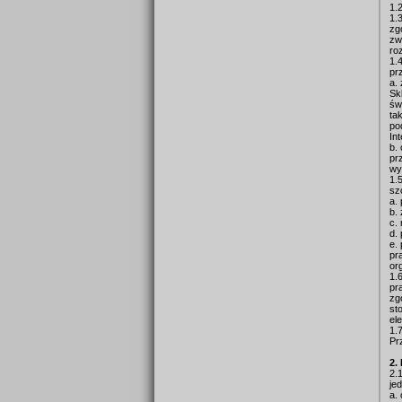
1.
1.
zg
zw
ro
1.
pr
a.
Sk
św
ta
po
In
b.
pr
wy
1.
sz
a.
b.
c.
d.
e.
pr
or
1.
pr
zg
st
el
1.
Pr
2.
2.
je
a.