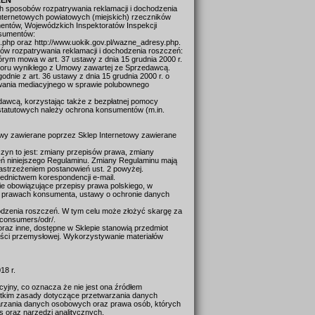
ZEŃ
h sposobów rozpatrywania reklamacji i dochodzenia
nternetowych powiatowych (miejskich) rzeczników
entów, Wojewódzkich Inspektoratów Inspekcji
nsumentów:
.php oraz http://www.uokik.gov.pl/wazne_adresy.php.
ów rozpatrywania reklamacji i dochodzenia roszczeń:
órym mowa w art. 37 ustawy z dnia 15 grudnia 2000 r.
e sporu wynikłego z Umowy zawartej ze Sprzedawcą.
odnie z art. 36 ustawy z dnia 15 grudnia 2000 r. o
powania mediacyjnego w sprawie polubownego
dawcą, korzystając także z bezpłatnej pomocy
 statutowych należy ochrona konsumentów (m.in.
wy zawierane poprzez Sklep Internetowy zawierane
yn to jest: zmiany przepisów prawa, zmiany
ień niniejszego Regulaminu. Zmiany Regulaminu mają
astrzeżeniem postanowień ust. 2 powyżej.
rednictwem korespondencji e-mail.
e obowiązujące przepisy prawa polskiego, w
 o prawach konsumenta, ustawy o ochronie danych
odzenia roszczeń. W tym celu może złożyć skargę za
/consumers/odr/.
oraz inne, dostępne w Sklepie stanowią przedmiot
ości przemysłowej. Wykorzystywanie materiałów
18 r.
acyjny, co oznacza że nie jest ona źródłem
stkim zasady dotyczące przetwarzania danych
arzania danych osobowych oraz prawa osób, których
s oraz narzędzi analitycznych.