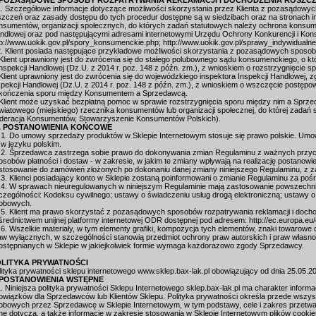
 POZASĄDOWE SPOSOBY ROZPATRYWANIA REKLAMACJI I DOCHODZENIA ROSZC
1. Szczegółowe informacje dotyczące możliwości skorzystania przez Klienta z pozasądowyc
szczeń oraz zasady dostępu do tych procedur dostępne są w siedzibach oraz na stronach i
nsumentów, organizacji społecznych, do których zadań statutowych należy ochrona konsum
ndlowej oraz pod następującymi adresami internetowymi Urzędu Ochrony Konkurencji i Ko
tp://www.uokik.gov.pl/spory_konsumenckie.php; http://www.uokik.gov.pl/sprawy_indywidualne
2. Klient posiada następujące przykładowe możliwości skorzystania z pozasądowych sposob
 Klient uprawniony jest do zwrócenia się do stałego polubownego sądu konsumenckiego, o kt
Inspekcji Handlowej (Dz.U. z 2014 r. poz. 148 z późn. zm.), z wnioskiem o rozstrzygnięci
 Klient uprawniony jest do zwrócenia się do wojewódzkiego inspektora Inspekcji Handlowej, zg
spekcji Handlowej (Dz.U. z 2014 r. poz. 148 z późn. zm.), z wnioskiem o wszczęcie postę
kończenia sporu między Konsumentem a Sprzedawcą.
 Klient może uzyskać bezpłatną pomoc w sprawie rozstrzygnięcia sporu między nim a Sprze
wiatowego (miejskiego) rzecznika konsumentów lub organizacji społecznej, do której zadań
deracja Konsumentów, Stowarzyszenie Konsumentów Polskich).
. POSTANOWIENIA KOŃCOWE
.1. Do umowy sprzedaży produktów w Sklepie Internetowym stosuje się prawo polskie. Umo
 w języku polskim.
.2. Sprzedawca zastrzega sobie prawo do dokonywania zmian Regulaminu z ważnych przycz
osobów płatności i dostaw - w zakresie, w jakim te zmiany wpływają na realizację postanow
stosowanie do zamówień złożonych po dokonaniu danej zmiany niniejszego Regulaminu, z z
.3. Klienci posiadający konto w Sklepie zostaną poinformowani o zmianie Regulaminu za poś
.4. W sprawach nieuregulowanych w niniejszym Regulaminie mają zastosowanie powszechni
czególności: Kodeksu cywilnego; ustawy o świadczeniu usług drogą elektroniczną; ustawy
obowych.
.5. Klient ma prawo skorzystać z pozasądowych sposobów rozpatrywania reklamacji i doch
średnictwem unijnej platformy internetowej ODR dostępnej pod adresem: http://ec.europa.eu
.6. Wszelkie materiały, w tym elementy grafiki, kompozycja tych elementów, znaki towarowe 
aw wyłącznych, w szczególności stanowią przedmiot ochrony praw autorskich i praw własn
ostępnianych w Sklepie w jakiejkolwiek formie wymaga każdorazowo zgody Sprzedawcy.
LITYKA PRYWATNOŚCI
lityka prywatności sklepu internetowego www.sklep.bax-lak.pl obowiązujący od dnia 25.05.20
 POSTANOWIENIA WSTĘPNE
1. Niniejsza polityka prywatności Sklepu Internetowego sklep.bax-lak.pl ma charakter inform
owiązków dla Sprzedawców lub Klientów Sklepu. Polityka prywatności określa przede wszy
obowych przez Sprzedawcę w Sklepie Internetowym, w tym podstawy, cele i zakres przetw
ne dotyczą, a także informacje w zakresie stosowania w Sklepie Internetowym plików cookie