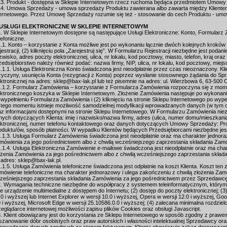
13. Produkt - dostępna w Sklepie Internetowym rzecz ruchoma będąca przedmiotem Umowy
14. Umowa Sprzedaży - umowa sprzedaży Produktu zawierana albo zawarta między Klient
ternetowego. Przez Umowę Sprzedaży rozumie się też - stosowanie do cech Produktu - umow
 USŁUGI ELEKTRONICZNE W SKLEPIE INTERNETOWYM
1. W Sklepie Internetowym dostępne są następujące Usługi Elektroniczne: Konto, Formular
lefoniczne.
1.1. Konto – korzystanie z Konta możliwe jest po wykonaniu łącznie dwóch kolejnych kroków 
jestracji, (2) kliknięciu pola „Zarejestruj się”. W Formularzu Rejestracji niezbędne jest podan
zwisko, adres poczty elektronicznej, ulica, nr lokalu, kod pocztowy, miasto, telefon, kraj or
zedsiębiorstwo należy również podać: nazwa firmy, NIP, ulica, nr lokalu, kod pocztowy, miej
1.1.1. Usługa Elektroniczna Konto świadczona jest nieodpłatnie przez czas nieoznaczony. Kli
zyczyny, usunięcia Konta (rezygnacji z Konta) poprzez wysłanie stosownego żądania do S
ektronicznej na adres: sklep@bax-lak.pl lub też pisemnie na adres: ul. Wierzbowa 6, 63-500
1.1.2. Formularz Zamówienia – korzystanie z Formularza Zamówienia rozpoczyna się z mom
ektronicznego koszyka w Sklepie Internetowym. Złożenie Zamówienia następuje po wykonaniu
 wypełnieniu Formularza Zamówienia i (2) kliknięciu na stronie Sklepu Internetowego po wype
 tego momentu istnieje możliwość samodzielnej modyfikacji wprowadzanych danych (w tym c
az informacjami dostępnymi na stronie Sklepu Internetowego. W Formularzu Zamówienia niez
nych dotyczących Klienta: imię i nazwisko/nazwa firmy, adres (ulica, numer domu/mieszkani
ektronicznej, numer telefonu kontaktowego oraz danych dotyczących Umowy Sprzedaży: Prod
oduktu/ów, sposób płatności. W wypadku Klientów będących Przedsiębiorcami niezbędne jes
1.1.3. Usługa Formularz Zamówienia świadczona jest nieodpłatnie oraz ma charakter jednora
mówienia za jego pośrednictwem albo z chwilą wcześniejszego zaprzestania składania Zamó
1.1.4. Usługa Elektroniczna Zamówienie e-mailowe świadczona jest nieodpłatnie oraz ma cha
ożenia Zamówienia za jego pośrednictwem albo z chwilą wcześniejszego zaprzestania skład
 adres: sklep@bax-lak.pl.
1.1.5. Usługa Zamówienia telefoniczne świadczona jest odpłatnie na koszt Klienta. Koszt ten z
mówienie telefoniczne ma charakter jednorazowy i ulega zakończeniu z chwilą złożenia Zam
ześniejszego zaprzestania składania Zamówienia za jego pośrednictwem przez Sprzedawc
2. Wymagania techniczne niezbędne do współpracy z systemem teleinformatycznym, którym p
ne urządzenie multimedialne z dostępem do Internetu; (2) dostęp do poczty elektronicznej; (3)
.0 i wyższej lub Internet Explorer w wersji 10.0 i wyższej, Opera w wersji 12.0 i wyższej, Goo
0 i wyższej, Microsoft Edge w wersji 25.10586.0.0 i wyższej; (4) zalecana minimalna rozdzie
zeglądarce internetowej możliwości zapisu plików Cookies oraz obsługi Javascript.
3. Klient obowiązany jest do korzystania ze Sklepu Internetowego w sposób zgodny z praw
szanowanie dóbr osobistych oraz praw autorskich i własności intelektualnej Sprzedawcy oraz