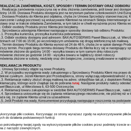
 REALIZACJA ZAMÓWIENIA, KOSZT, SPOSOBY I TERMIN DOSTAWY ORAZ ODBIOR
1. Realizacja zamówienia rozpoczyna się w dniu złożenia zamówienia, jeśli towar jest dostę
dziny 14.00. Dostawa Produktu dostępna jest na terytorium państw członkowskich Unii Europ
2. Dostawa Produktu do Klienta jest odpłatna, chyba że Umowa Sprzedaży stanowi inaczej. K
starczenie i usługi pocztowe) są wskazywane Klientowi na stronach Sklepu Internetowego w
stawy oraz w trakcie składania Zamówienia, w tym także w chwili wyrażenia przez Klienta w
3. Odbiór osobisty Produktu przez Klienta jest bezpłatny.
4. Sprzedawca udostępnia Klientowi następujące sposoby dostawy lub odbioru Produktu:
4.1. Przesyłka kurierska, przesyłka kurierska pobraniowa.
4.3. Odbiór osobisty dostępny pod adresem: BAX AUTOSERWIS Paweł Błaszczak, ul. Wierz
dzinach od 7:00 do 15:00, po wcześniejszym umówieniu się drogą telefoniczną lub mailową.
5. Termin dostawy Produktu do Klienta wynosi od 24 do 48 h, chyba że w opisie danego Prod
uższy termin. Początek biegu terminu dostawy Produktu do Klienta liczy się w następujący s
mówienie złożone do godziny 14:00 - wysyłka towaru w tym samym dniu roboczym
mówienie złożone po godzinie 14:00 - wysyłka towaru w najbliższy dzień roboczy
mówienia złożone w soboty, niedzielę oraz dni świąteczne, zostaną zrealizowane w najbliżs
. REKLAMACJA PRODUKTU
1. Umową Sprzedaży objęte są nowe Produkty.
1.2. W przypadku wystąpienia wady zakupionego u Sprzedawcy Produktu Klient ma prawo do 
deksie cywilnym. Jeżeli Klientem jest Przedsiębiorca, strony wyłączają odpowiedzialność z ty
1.3. Reklamacje należy złożyć drogą mailową na adres: sklep@bax-lak.pl, z dopiskiem Rekl
klamacyjny, którego wzór znajduje się do pobrania
tutaj
. Następnie produkty należy odesł
weł Błaszczak, ul Wierzbowa 6, 63-500 Ostrzeszów.
1.4. Reklamacji towaru zakupionego w siedzibie BAX AUTOSERWIS Paweł Błaszczak, należ
1.4. Sprzedawca ustosunkuje się do żądania reklamacyjnego niezwłocznie, nie później niż w term
aża się, że żądanie Klienta uznał za uzasadnione.
1.5. Jeśli Produkt ma wady, Konsumentowi przysługują następujące roszczenia na podstawie 
 złożenie oświadczenia o odstąpieniu od umowy lub obniżeniu ceny Produktu chyba, że Spr
a Kupującego wymieni Produkt na wolny od wad albo wadę usunie, albo
 żądanie wymiany Produktu na wolny od wad lub usunięcia wady.
ykorzystuje pliki cookies. Korzystając ze strony wyrażasz zgodę na wykorzystywanie plikó
1.6 W przypadku nie uwzględnienia reklamacji, Produkt zostanie odesłany do Konsumenta wr
ch do działania podstawowych funkcji.
go koszt.
o potrzebujemy twojej zgody na wykorzystywanie plików cookies przez podmioty trzecie w 
 PRAWO ODSTĄPIENIA OD UMOWY (DOTYCZY UMÓW SPRZEDAŻY ZAWARTYCH OD 2
nia z narzędzi zewnętrznych.
1. Konsument może w terminie 14 dni odstąpić od Umowy Sprzedaży bez podania jakiejkolw