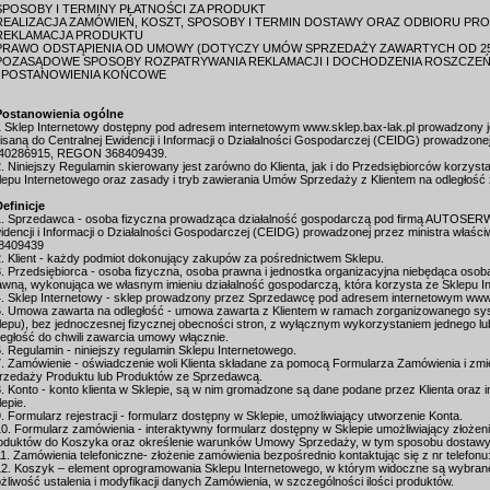
SPOSOBY I TERMINY PŁATNOŚCI ZA PRODUKT
REALIZACJA ZAMÓWIEŃ, KOSZT, SPOSOBY I TERMIN DOSTAWY ORAZ ODBIORU PR
REKLAMACJA PRODUKTU
PRAWO ODSTĄPIENIA OD UMOWY (DOTYCZY UMÓW SPRZEDAŻY ZAWARTYCH OD 25
POZASĄDOWE SPOSOBY ROZPATRYWANIA REKLAMACJI I DOCHODZENIA ROSZCZE
.POSTANOWIENIA KOŃCOWE
Postanowienia ogólne
1 Sklep Internetowy dostępny pod adresem internetowym www.sklep.bax-lak.pl prowadzony
isaną do Centralnej Ewidencji i Informacji o Działalności Gospodarczej (CEIDG) prowadzone
40286915, REGON 368409439.
2. Niniejszy Regulamin skierowany jest zarówno do Klienta, jak i do Przedsiębiorców korzyst
lepu Internetowego oraz zasady i tryb zawierania Umów Sprzedaży z Klientem na odległość
Definicje
1. Sprzedawca - osoba fizyczna prowadząca działalność gospodarczą pod firmą AUTOSERWI
idencji i Informacji o Działalności Gospodarczej (CEIDG) prowadzonej przez ministra wła
8409439
2. Klient - każdy podmiot dokonujący zakupów za pośrednictwem Sklepu.
3. Przedsiębiorca - osoba fizyczna, osoba prawna i jednostka organizacyjna niebędąca oso
awną, wykonująca we własnym imieniu działalność gospodarczą, która korzysta ze Sklepu I
4. Sklep Internetowy - sklep prowadzony przez Sprzedawcę pod adresem internetowym www.
5. Umowa zawarta na odległość - umowa zawarta z Klientem w ramach zorganizowanego sy
lepu), bez jednoczesnej fizycznej obecności stron, z wyłącznym wykorzystaniem jednego lu
ległość do chwili zawarcia umowy włącznie.
6. Regulamin - niniejszy regulamin Sklepu Internetowego.
7. Zamówienie - oświadczenie woli Klienta składane za pomocą Formularza Zamówienia i z
rzedaży Produktu lub Produktów ze Sprzedawcą.
8. Konto - konto klienta w Sklepie, są w nim gromadzone są dane podane przez Klienta oraz
lepie.
9. Formularz rejestracji - formularz dostępny w Sklepie, umożliwiający utworzenie Konta.
10. Formularz zamówienia - interaktywny formularz dostępny w Sklepie umożliwiający złoże
oduktów do Koszyka oraz określenie warunków Umowy Sprzedaży, w tym sposobu dostawy i
11. Zamówienia telefoniczne- złożenie zamówienia bezpośrednio kontaktując się z nr telefon
12. Koszyk – element oprogramowania Sklepu Internetowego, w którym widoczne są wybrane p
żliwość ustalenia i modyfikacji danych Zamówienia, w szczególności ilości produktów.