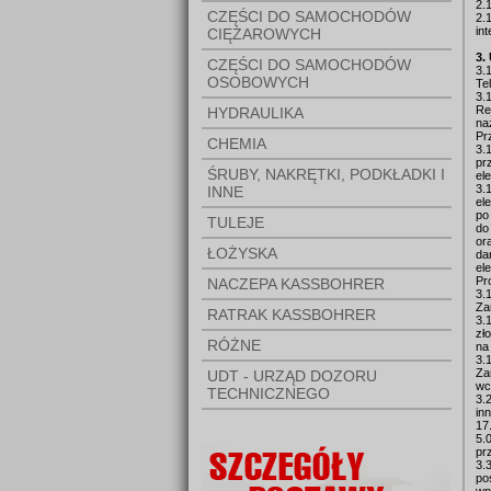
2.
CZĘŚCI DO SAMOCHODÓW
2.
in
CIĘŻAROWYCH
3.
CZĘŚCI DO SAMOCHODÓW
3.
OSOBOWYCH
Te
3.
Re
HYDRAULIKA
na
Pr
CHEMIA
3.
pr
ŚRUBY, NAKRĘTKI, PODKŁADKI I
el
3.
INNE
el
po
TULEJE
do
or
ŁOŻYSKA
da
el
Pr
NACZEPA KASSBOHRER
3.
Za
RATRAK KASSBOHRER
3.
zł
RÓŻNE
na
3.
Za
UDT - URZĄD DOZORU
wc
TECHNICZNEGO
3.
in
17
5.
pr
3.
po