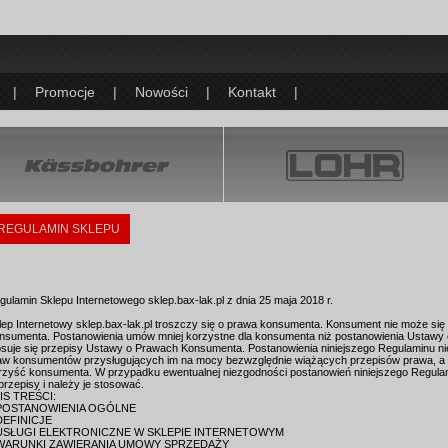
|
Promocje
|
Nowości
|
Kontakt
|
REGULAMIN SKLEPU
gulamin Sklepu Internetowego sklep.bax-lak.pl z dnia 25 maja 2018 r.
lep Internetowy sklep.bax-lak.pl troszczy się o prawa konsumenta. Konsument nie może s
nsumenta. Postanowienia umów mniej korzystne dla konsumenta niż postanowienia Ustawy 
osuje się przepisy Ustawy o Prawach Konsumenta. Postanowienia niniejszego Regulaminu nie
aw konsumentów przysługujących im na mocy bezwzględnie wiążących przepisów prawa, a w
rzyść konsumenta. W przypadku ewentualnej niezgodności postanowień niniejszego Regula
 przepisy i należy je stosować.
IS TREŚCI:
POSTANOWIENIA OGÓLNE
DEFINICJE
USŁUGI ELEKTRONICZNE W SKLEPIE INTERNETOWYM
WARUNKI ZAWIERANIA UMOWY SPRZEDAŻY