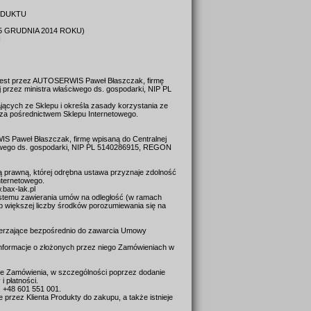
ODUKTU
 GRUDNIA 2014 ROKU)
Ń
 jest przez AUTOSERWIS Paweł Błaszczak, firmę
j przez ministra właściwego ds. gospodarki, NIP PL
ających ze Sklepu i określa zasady korzystania ze
 za pośrednictwem Sklepu Internetowego.
S Paweł Błaszczak, firmę wpisaną do Centralnej
ściwego ds. gospodarki, NIP PL 5140286915, REGON
bą prawną, której odrębna ustawa przyznaje zdolność
nternetowego.
bax-lak.pl
stemu zawierania umów na odległość (w ramach
b większej liczby środków porozumiewania się na
mierzające bezpośrednio do zawarcia Umowy
 informacje o złożonych przez niego Zamówieniach w
nie Zamówienia, w szczególności poprzez dodanie
 płatności.
u: +48 601 551 001.
rzez Klienta Produkty do zakupu, a także istnieje