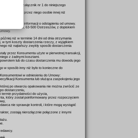
. wzór stanowi załącznik nr 1 do niniejszego
 lub wskazanej przez niego osobie innej niż
nia otrzymania informacji o odstąpieniu od umowy.
ul. Wierzbowa 6, 63-500 Ostrzeszów, z dopiskiem
j umowy.
źniej niż w terminie 14 dni od dnia otrzymania
 w tym koszty dostarczenia rzeczy, z wyjątkiem
ego niż najtańszy zwykły sposób dostarczenia
stały przez Konsumenta użyte w pierwotnej transakcji,
 niego z żadnymi kosztami.
 powrotem lub do czasu dostarczenia mu dowodu jego
o w sposób inny niż było to konieczne do
je Konsumentowi w odniesieniu do Umowy:
ecyfikacji Konsumenta lub służąca zaspokojeniu jego
której po otwarciu opakowania nie można zwrócić ze
 po dostarczeniu,
 termin przydatności do użycia,
nta, który został poinformowany przez rozpoczęciem
owy,
awca nie sprawuje kontroli, i które mogą wystąpić
akter, zostają nierozłącznie połączone z innymi
ntażu.
ne.
rzedawcy.