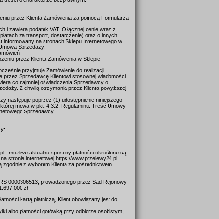
a treści o charakterze bezprawnym.
eniu przez Klienta Zamówienia za pomocą Formularza
ch i zawiera podatek VAT. O łącznej cenie wraz z
atach za transport, dostarczenie) oraz o innych
jest informowany na stronach Sklepu Internetowego w
ię Umową Sprzedaży.
Zamówień
żeniu przez Klienta Zamówienia w Sklepie
cześnie przyjmuje Zamówienie do realizacji.
anie przez Sprzedawcę Klientowi stosownej wiadomości
zawiera co najmniej oświadczenia Sprzedawcy o
rzedaży. Z chwilą otrzymania przez Klienta powyższej
ży następuje poprzez (1) udostępnienie niniejszego
 o której mowa w pkt. 4.3.2. Regulaminu. Treść Umowy
ernetowego Sprzedawcy.
ży:
4.pl– możliwe aktualne sposoby płatności określone są
a stronie internetowej https://www.przelewy24.pl.
e są zgodnie z wyborem Klienta za pośrednictwem
 KRS 0000306513, prowadzonego przez Sąd Rejonowy
1.697.000 zł
atności kartą płatniczą, Klient obowiązany jest do
łki albo płatności gotówką przy odbiorze osobistym,