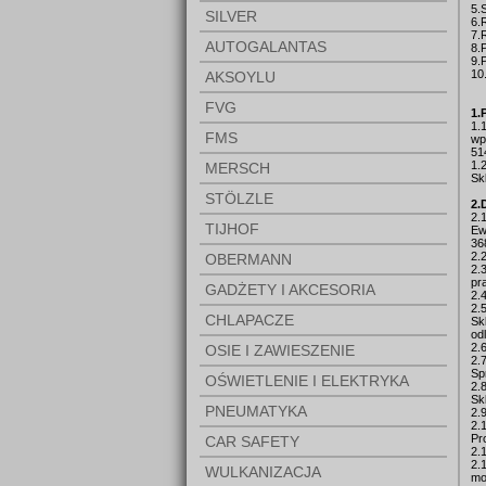
5.
SILVER
6.
7.
AUTOGALANTAS
8.
9.
10
AKSOYLU
FVG
1.
1.
FMS
wp
51
1.
MERSCH
Sk
STÖLZLE
2.
2.
TIJHOF
Ew
36
2.
OBERMANN
2.
pr
GADŻETY I AKCESORIA
2.
2.
CHLAPACZE
Sk
od
2.
OSIE I ZAWIESZENIE
2.
Sp
OŚWIETLENIE I ELEKTRYKA
2.
Sk
PNEUMATYKA
2.
2.
Pr
CAR SAFETY
2.
2.
WULKANIZACJA
mo