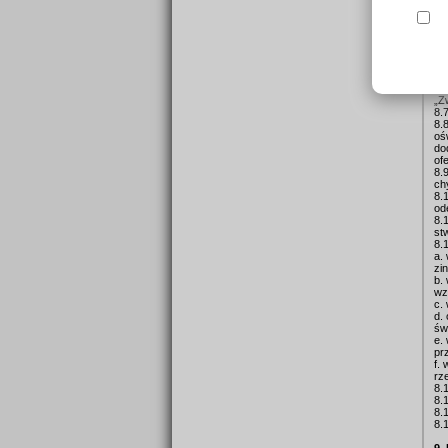
od
8.
Re
8.
pr
8.
8.
8.
„Z
8.
8.
oś
do
of
8.
ch
8.
od
8.
st
8.
a.
zi
b.
wz
c.
d.
św
e.
pr
f.
rz
8.
8.
8.
8.