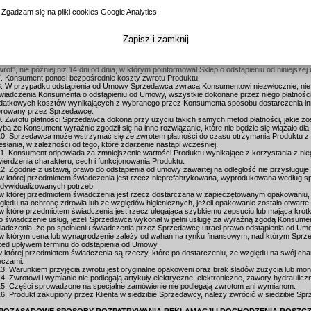
stąpieniu od Umowy.
2. Oświadczenie można złożyć również na formularzu, którego znajduje się do pobrania
tutaj
Zgadzam się na pliki cookies Google Analytics
gulaminu, jednak nie jest to obowiązkowe.
3. Bieg terminu określonego w ust. 1 rozpoczyna się od dostarczenia Produktu Konsumentowi
zewoźnik.
Zapisz i zamknij
4. Oświadczenie należy złożyć drogą mailową na adres: sklep@bax-lak.pl .
5. Po otrzymaniu takiej informacji Sprzedawca niezwłocznie prześle Konsumentowi potwierdze
6. Klient odsyła Produkt, które chce zwrócić na adres: BAX AUTOSERWIS Paweł Błaszczak, 
wrot”, nie później niż 14 dni od dnia, w którym poinformował Sklep o odstąpieniu od niniejsze
7. Konsument ponosi bezpośrednie koszty zwrotu Produktu.
8. W przypadku odstąpienia od Umowy Sprzedawca zwraca Konsumentowi niezwłocznie, nie pó
wiadczenia Konsumenta o odstąpieniu od Umowy, wszystkie dokonane przez niego płatności,
datkowych kosztów wynikających z wybranego przez Konsumenta sposobu dostarczenia inn
erowany przez Sprzedawcę.
9. Zwrotu płatności Sprzedawca dokona przy użyciu takich samych metod płatności, jakie zo
yba że Konsument wyraźnie zgodził się na inne rozwiązanie, które nie będzie się wiązało dla
10. Sprzedawca może wstrzymać się ze zwrotem płatności do czasu otrzymania Produktu z
esłania, w zależności od tego, które zdarzenie nastąpi wcześniej.
11. Konsument odpowiada za zmniejszenie wartości Produktu wynikające z korzystania z nieg
wierdzenia charakteru, cech i funkcjonowania Produktu.
12. Zgodnie z ustawą, prawo do odstąpienia od umowy zawartej na odległość nie przysługu
 w której przedmiotem świadczenia jest rzecz nieprefabrykowana, wyprodukowana według sp
ndywidualizowanych potrzeb,
 w której przedmiotem świadczenia jest rzecz dostarczana w zapieczętowanym opakowaniu, 
ględu na ochronę zdrowia lub ze względów higienicznych, jeżeli opakowanie zostało otwarte
 w które przedmiotem świadczenia jest rzecz ulegająca szybkiemu zepsuciu lub mająca krótki
 o świadczenie usług, jeżeli Sprzedawca wykonał w pełni usługę za wyraźną zgodą Konsume
iadczenia, że po spełnieniu świadczenia przez Sprzedawcę utraci prawo odstąpienia od Um
 w którym cena lub wynagrodzenie zależy od wahań na rynku finansowym, nad którym Sprzed
zed upływem terminu do odstąpienia od Umowy,
 w której przedmiotem świadczenia są rzeczy, które po dostarczeniu, ze względu na swój char
eczami.
13. Warunkiem przyjęcia zwrotu jest oryginalne opakoweni oraz brak śladów zużycia lub mo
14. Zwrotowi i wymianie nie podlegają artykuły elektryczne, elektroniczne, zawory hydraulicz
15. Części sprowadzone na specjalne zamówienie nie podlegają zwrotom ani wymianom.
16. Produkt zakupiony przez Klienta w siedzibie Sprzedawcy, należy zwrócić w siedzibie Sp