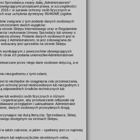
est Sprzedawca zwany dalej „Administratorem”.
obowiązującymi przepisami prawa, w szczególności
 2016 r. w sprawie ochrony osób fizycznych w
ch oraz uchylenia dyrektywy 95/46/WE (ogólne
dobnie związane z tym podanie danych osobowych
 zastrzeżeniem dwóch wyjątków:
 stronie Sklepu Internetowego oraz w Regulaminie
awarcia i wykonania Umowy Sprzedaży lub umowy o
iniejszej umowy. Podanie danych osobowych jest w
wę z Administratorem, to jest zobowiązana do
kazany jest uprzednio na stronie Sklepu
ym wynikającym z powszechnie obowiązujących
 brak ich podania uniemożliwi Administratorowi
przetwarzane przez niego dane osobowe dotyczą, a w
niu niezgodnemu z tymi celami,
jest to niezbędne do osiągnięcia celu przetwarzania,
tym ochronę przed niedozwolonym lub niezgodnym z
ą odpowiednich środków technicznych lub
praw lub wolności osób fizycznych o różnym
i organizacyjne, aby przetwarzanie odbywało się
ddawane przeglądom i uaktualniane. Administrator
wnione, danych osobowych przesyłanych drogą
oczynające się dużą literą (np. Sprzedawca, Sklep,
etowego dostępnym na stronach Sklepu.
w takim zakresie, w jakim – spełniony jest co najmniej
dnym lub większej liczbie określonych celów,