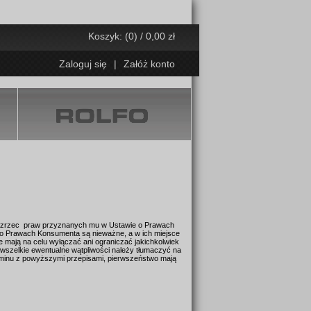
Koszyk: (0) / 0,00 zł
Zaloguj się
|
Załóż konto
ię zrzec praw przyznanych mu w Ustawie o Prawach
o Prawach Konsumenta są nieważne, a w ich miejsce
 mają na celu wyłączać ani ograniczać jakichkolwiek
szelkie ewentualne wątpliwości należy tłumaczyć na
minu z powyższymi przepisami, pierwszeństwo mają