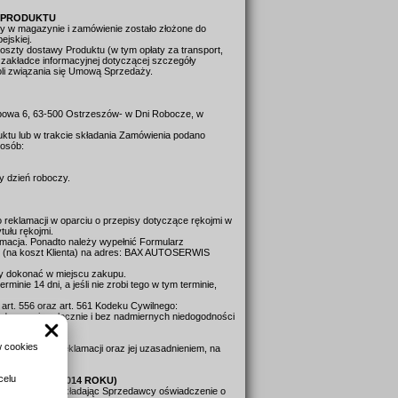
U PRODUKTU
pny w magazynie i zamówienie zostało złożone do
ejskiej.
oszty dostawy Produktu (w tym opłaty za transport,
 zakładce informacyjnej dotyczącej szczegóły
oli związania się Umową Sprzedaży.
bowa 6, 63-500 Ostrzeszów- w Dni Robocze, w
uktu lub w trakcie składania Zamówienia podano
posób:
zy dzień roboczy.
reklamacji w oparciu o przepisy dotyczące rękojmi w
tułu rękojmi.
amacja. Ponadto należy wypełnić Formularz
ać (na koszt Klienta) na adres: BAX AUTOSERWIS
y dokonać w miejscu zakupu.
inie 14 dni, a jeśli nie zrobi tego w tym terminie,
art. 556 oraz art. 561 Kodeku Cywilnego:
zedawca niezwłocznie i bez nadmiernych niedogodności
w cookies
az z odmową reklamacji oraz jej uzasadnieniem, na
celu
5 GRUDNIA 2014 ROKU)
iek przyczyny składając Sprzedawcy oświadczenie o