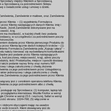
 Sprzedaży między Klientem a Sprzedawcą.
em a Sprzedawcą za pośrednictwem Sklepu
ę o świadczenie usług i umowę o dzieło.
z Zamówienia, Zamówienie e-mailowe, oraz Zamówienia
przez Klienta – (1) wypełnieniu Formularza
ie przez Klienta następujących danych Klienta: imię i
az hasło. Jeżeli Zamówienie dokonywane jest na
scowość, kraj.
ent ma możliwość, w każdej chwili i bez podania
przedawcy, w szczególności za pośrednictwem poczty
 Ostrzeszów.
entem dodania przez Klienta pierwszego Produktu do
 przez Klienta łącznie dwóch kolejnych kroków – (1)
łnieniu Formularza Zamówienia pola „Kupuję i płacę” –
elu należy kierować się wyświetlanymi komunikatami
będne jest podanie przez Klienta następujących
a, kod pocztowy, miejscowość, kraj), adres poczty
ukt/y, ilość Produktu/ów, miejsce i sposób dostawy
t także podanie nazwy firmy oraz numeru NIP.
zowy i ulega zakończeniu z chwilą złożenia
wienia za jego pośrednictwem przez Usługobiorcę.
rakter jednorazowy i ulega zakończeniu z chwilą
ania Zamówienia za jego pośrednictwem przez Klienta
wiązany jest z cennikiem operatora telefonu Klienta.
ówienia za jego pośrednictwem albo z chwilą
ę.
osługuje się Sprzedawca: (1) komputer, laptop lub
 przeglądarka internetowa: Mozilla Firefox w wersji
gle Chrome w wersji 23.0. i wyższej, Safari w wersji
lczość ekranu: 1024×768; (5) włączenie w
em i dobrymi obyczajami mając na uwadze
 osób trzecich. Klient obowiązany jest do