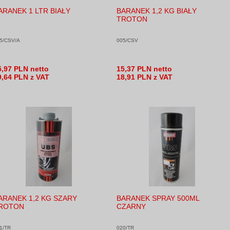
ARANEK 1 LTR BIAŁY
BARANEK 1,2 KG BIAŁY
TROTON
5/CSV/A
005/CSV
5,97 PLN netto
15,37 PLN netto
9,64 PLN z VAT
18,91 PLN z VAT
ARANEK 1,2 KG SZARY
BARANEK SPRAY 500ML
ROTON
CZARNY
1/TR
020/TR