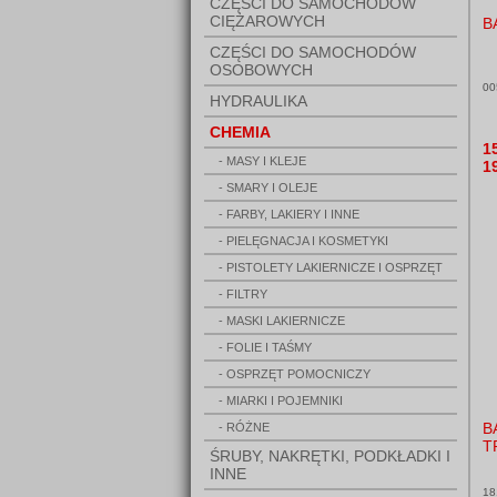
CZĘŚCI DO SAMOCHODÓW
CIĘŻAROWYCH
B
CZĘŚCI DO SAMOCHODÓW
OSOBOWYCH
00
HYDRAULIKA
CHEMIA
1
- MASY I KLEJE
1
- SMARY I OLEJE
- FARBY, LAKIERY I INNE
- PIELĘGNACJA I KOSMETYKI
- PISTOLETY LAKIERNICZE I OSPRZĘT
- FILTRY
- MASKI LAKIERNICZE
- FOLIE I TAŚMY
- OSPRZĘT POMOCNICZY
- MIARKI I POJEMNIKI
B
- RÓŻNE
T
ŚRUBY, NAKRĘTKI, PODKŁADKI I
INNE
18