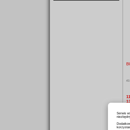
B
41
1
1
Serwis w
niezbędny
Dodatkow
korzysta