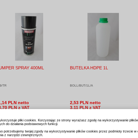
UMPER SPRAY 400ML
BUTELKA HDPE 1L
9/TR
BOLL/BUT/1L/A
1,14 PLN netto
2,53 PLN netto
3,70 PLN z VAT
3,11 PLN z VAT
ykorzystuje pliki cookies. Korzystając ze strony wyrażasz zgodę na wykorzystywanie plikó
ch do działania podstawowych funkcji.
o potrzebujemy twojej zgody na wykorzystywanie plików cookies przez podmioty trzecie w 
nia z narzędzi zewnętrznych.