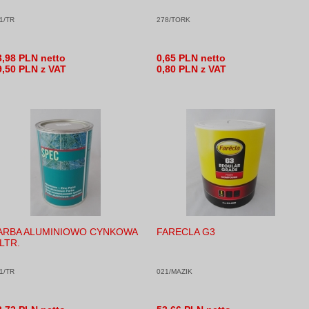
1/TR
278/TORK
3,98 PLN netto
0,65 PLN netto
9,50 PLN z VAT
0,80 PLN z VAT
ARBA ALUMINIOWO CYNKOWA
FARECLA G3
 LTR.
1/TR
021/MAZIK