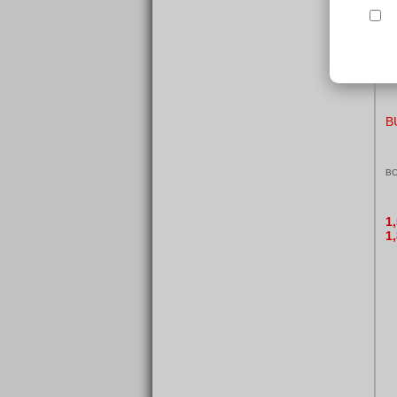
B
BO
1
1