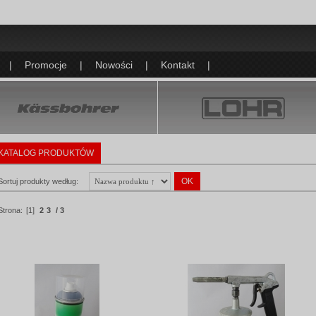
|
Promocje
|
Nowości
|
Kontakt
|
KATALOG PRODUKTÓW
Sortuj produkty według:
Strona:
[1]
2
3
/ 3