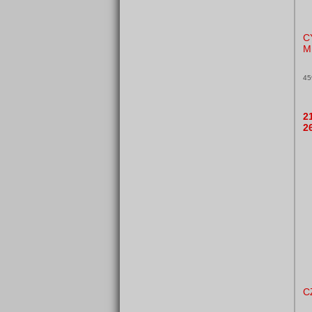
C
M
45
2
2
C