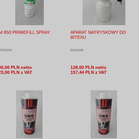
M 850 PRIMEFILL SPRAY
APARAT NATRYSKOWY DO
BITEXU
7/CSV/A
031/CHS
00,00 PLN netto
128,00 PLN netto
23,00 PLN z VAT
157,44 PLN z VAT