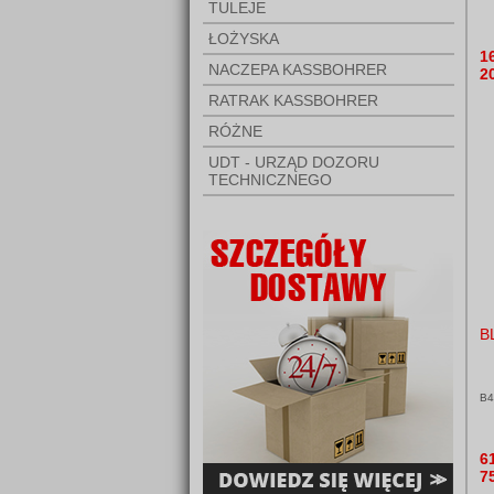
TULEJE
ŁOŻYSKA
1
NACZEPA KASSBOHRER
2
RATRAK KASSBOHRER
RÓŻNE
UDT - URZĄD DOZORU
TECHNICZNEGO
B
B
6
7