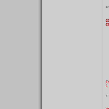
12
2
2
F
1
47