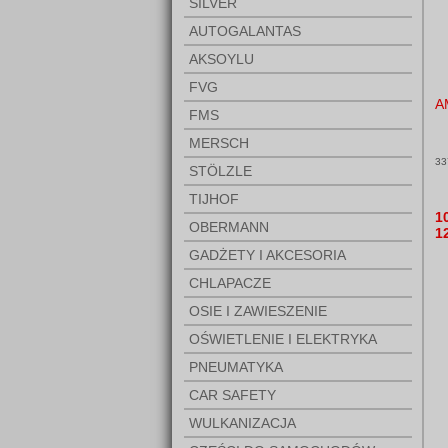
SILVER
AUTOGALANTAS
AKSOYLU
FVG
A
FMS
MERSCH
33
STÖLZLE
TIJHOF
1
OBERMANN
1
GADŻETY I AKCESORIA
CHLAPACZE
OSIE I ZAWIESZENIE
OŚWIETLENIE I ELEKTRYKA
PNEUMATYKA
CAR SAFETY
WULKANIZACJA