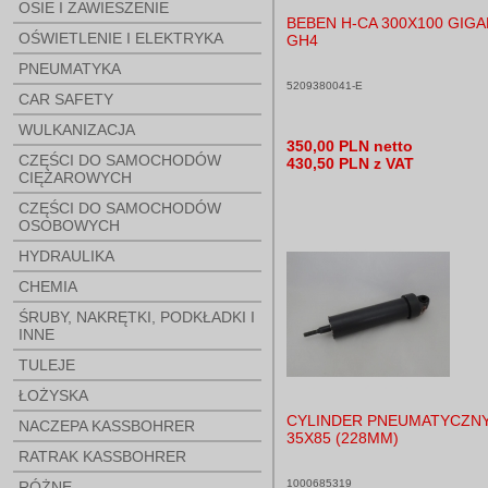
OSIE I ZAWIESZENIE
BEBEN H-CA 300X100 GIG
OŚWIETLENIE I ELEKTRYKA
GH4
PNEUMATYKA
5209380041-E
CAR SAFETY
WULKANIZACJA
350,00 PLN netto
CZĘŚCI DO SAMOCHODÓW
430,50 PLN z VAT
CIĘŻAROWYCH
CZĘŚCI DO SAMOCHODÓW
OSOBOWYCH
HYDRAULIKA
CHEMIA
ŚRUBY, NAKRĘTKI, PODKŁADKI I
INNE
TULEJE
ŁOŻYSKA
CYLINDER PNEUMATYCZN
NACZEPA KASSBOHRER
35X85 (228MM)
RATRAK KASSBOHRER
1000685319
RÓŻNE