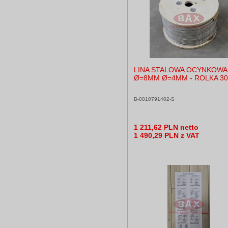
LINA STALOWA OCYNKOWA
Ø=8MM Ø=4MM - ROLKA 3
B-0010791402-S
1 211,62 PLN netto
1 490,29 PLN z VAT