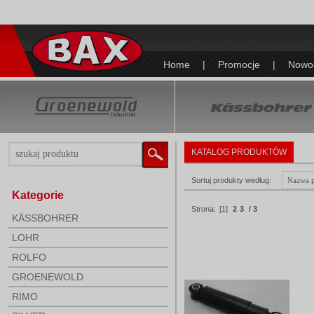
Home
|
Promocje
|
Nowo
KATALOG PRODUKTÓW
Sortuj produkty według:
Kategorie
Strona:
[1]
2
3
/ 3
KÄSSBOHRER
LOHR
ROLFO
GROENEWOLD
RIMO