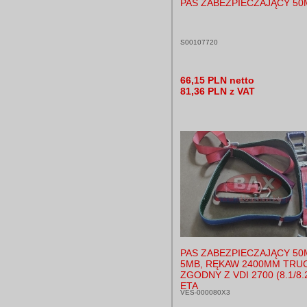
PAS ZABEZPIECZAJĄCY 5
S00107720
66,15 PLN netto
81,36 PLN z VAT
PAS ZABEZPIECZAJĄCY 50
5MB, RĘKAW 2400MM TRUC
ZGODNY Z VDI 2700 (8.1/8.2
ETA
VES-000080X3