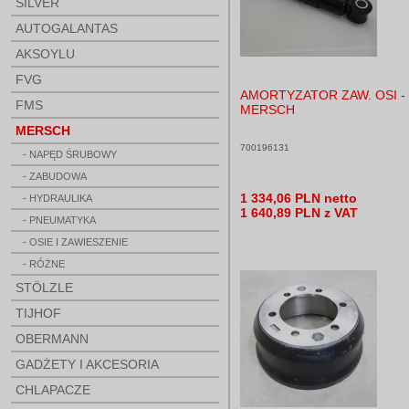
SILVER
AUTOGALANTAS
AKSOYLU
FVG
AMORTYZATOR ZAW. OSI -
FMS
MERSCH
MERSCH
700196131
- NAPĘD ŚRUBOWY
- ZABUDOWA
1 334,06 PLN netto
- HYDRAULIKA
1 640,89 PLN z VAT
- PNEUMATYKA
- OSIE I ZAWIESZENIE
- RÓŻNE
STÖLZLE
TIJHOF
OBERMANN
GADŻETY I AKCESORIA
CHLAPACZE