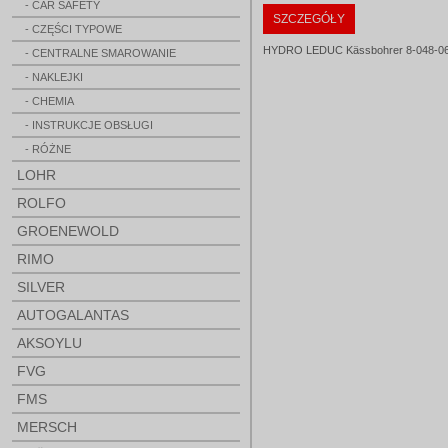
- CAR SAFETY
SZCZEGÓŁY
- CZĘŚCI TYPOWE
HYDRO LEDUC Kässbohrer 8-048-06
- CENTRALNE SMAROWANIE
- NAKLEJKI
- CHEMIA
- INSTRUKCJE OBSŁUGI
- RÓŻNE
LOHR
ROLFO
GROENEWOLD
RIMO
SILVER
AUTOGALANTAS
AKSOYLU
FVG
FMS
MERSCH