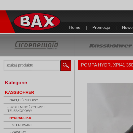
Home
|
Promocje
|
Nowo
POMPA HYDR. XPI41 35
Kategorie
KÄSSBOHRER
- NAPĘD ŚRUBOWY
- SYSTEM NOŻYCOWY I
TELESKOPOWY
-
HYDRAULIKA
- STEROWANIE
- ZAWORY