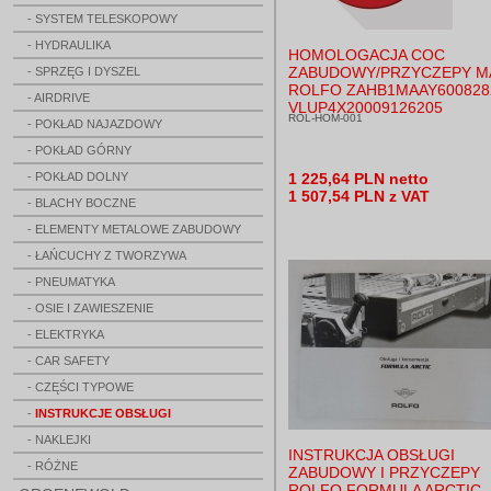
- SYSTEM TELESKOPOWY
- HYDRAULIKA
HOMOLOGACJA COC
ZABUDOWY/PRZYCZEPY M
- SPRZĘG I DYSZEL
ROLFO ZAHB1MAAY600828
- AIRDRIVE
VLUP4X20009126205
ROL-HOM-001
- POKŁAD NAJAZDOWY
- POKŁAD GÓRNY
- POKŁAD DOLNY
1 225,64 PLN netto
1 507,54 PLN z VAT
- BLACHY BOCZNE
- ELEMENTY METALOWE ZABUDOWY
- ŁAŃCUCHY Z TWORZYWA
- PNEUMATYKA
- OSIE I ZAWIESZENIE
- ELEKTRYKA
- CAR SAFETY
- CZĘŚCI TYPOWE
-
INSTRUKCJE OBSŁUGI
- NAKLEJKI
INSTRUKCJA OBSŁUGI
- RÓŻNE
ZABUDOWY I PRZYCZEPY
ROLFO FORMULA ARCTIC,