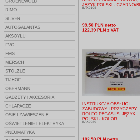
GROENEWOLD
JĘZYK POLSKI - CZARNO/B
BAX0105
RIMO
SILVER
99,50 PLN netto
AUTOGALANTAS
122,39 PLN z VAT
AKSOYLU
FVG
FMS
MERSCH
STÖLZLE
TIJHOF
OBERMANN
GADŻETY I AKCESORIA
INSTRUKCJA OBSŁUGI
CHLAPACZE
ZABUDOWY I PRZYCZEPY
ROLFO PEGASUS, JĘZYK
OSIE I ZAWIESZENIE
POLSKI - KOLOR
BAX0089
OŚWIETLENIE I ELEKTRYKA
PNEUMATYKA
102,50 PLN netto