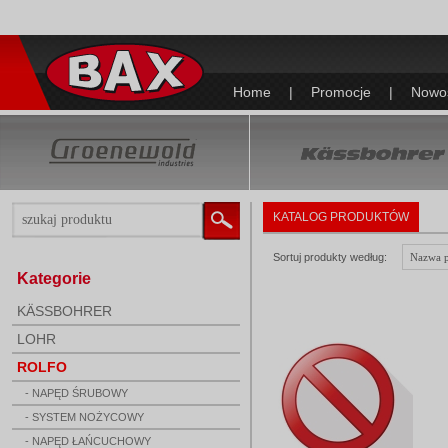
Home
|
Promocje
|
Nowo
KATALOG PRODUKTÓW
Sortuj produkty według:
Kategorie
KÄSSBOHRER
LOHR
ROLFO
- NAPĘD ŚRUBOWY
- SYSTEM NOŻYCOWY
- NAPĘD ŁAŃCUCHOWY