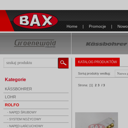
Home
|
Promocje
|
Nowo
KATALOG PRODUKTÓW
Sortuj produkty według:
Kategorie
Strona:
[1]
2
3
/ 3
KÄSSBOHRER
LOHR
ROLFO
- NAPĘD ŚRUBOWY
- SYSTEM NOŻYCOWY
- NAPĘD ŁAŃCUCHOWY