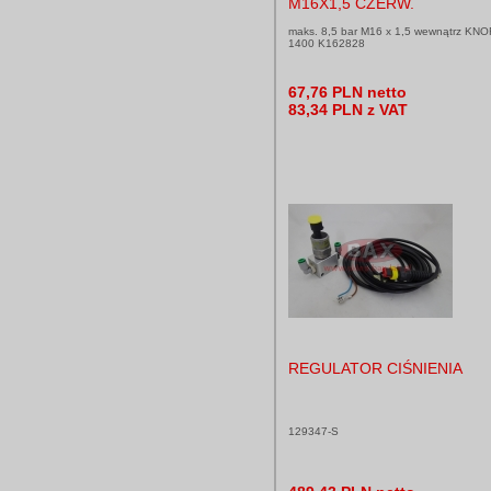
M16X1,5 CZERW.
maks. 8,5 bar M16 x 1,5 wewnątrz KN
1400 K162828
67,76 PLN netto
83,34 PLN z VAT
REGULATOR CIŚNIENIA
129347-S