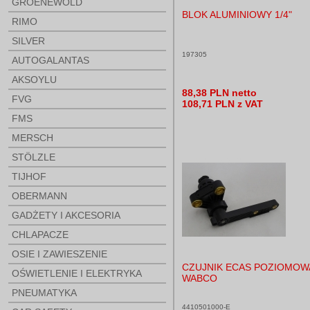
GROENEWOLD
BLOK ALUMINIOWY 1/4"
RIMO
SILVER
197305
AUTOGALANTAS
AKSOYLU
88,38 PLN netto
FVG
108,71 PLN z VAT
FMS
MERSCH
STÖLZLE
TIJHOF
OBERMANN
GADŻETY I AKCESORIA
CHLAPACZE
OSIE I ZAWIESZENIE
CZUJNIK ECAS POZIOMOW
OŚWIETLENIE I ELEKTRYKA
WABCO
PNEUMATYKA
4410501000-E