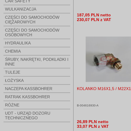
CAR SAFETY
WULKANIZACJA
187,05 PLN netto
CZĘŚCI DO SAMOCHODÓW
230,07 PLN z VAT
CIĘŻAROWYCH
CZĘŚCI DO SAMOCHODÓW
OSOBOWYCH
HYDRAULIKA
CHEMIA
ŚRUBY, NAKRĘTKI, PODKŁADKI I
INNE
TULEJE
ŁOŻYSKA
NACZEPA KASSBOHRER
KOLANKO M16X1,5 / M22X1
RATRAK KASSBOHRER
RÓŻNE
B-004616930-A
UDT - URZĄD DOZORU
TECHNICZNEGO
26,89 PLN netto
33,07 PLN z VAT