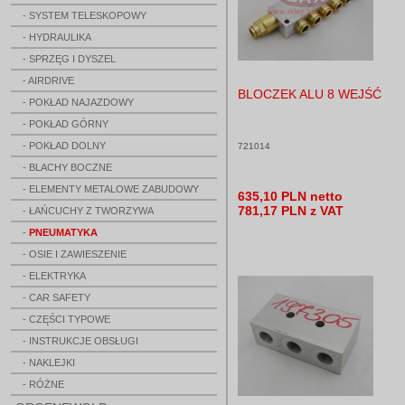
- SYSTEM TELESKOPOWY
- HYDRAULIKA
- SPRZĘG I DYSZEL
- AIRDRIVE
BLOCZEK ALU 8 WEJŚĆ
- POKŁAD NAJAZDOWY
- POKŁAD GÓRNY
- POKŁAD DOLNY
721014
- BLACHY BOCZNE
- ELEMENTY METALOWE ZABUDOWY
635,10 PLN netto
781,17 PLN z VAT
- ŁAŃCUCHY Z TWORZYWA
-
PNEUMATYKA
- OSIE I ZAWIESZENIE
- ELEKTRYKA
- CAR SAFETY
- CZĘŚCI TYPOWE
- INSTRUKCJE OBSŁUGI
- NAKLEJKI
- RÓŻNE