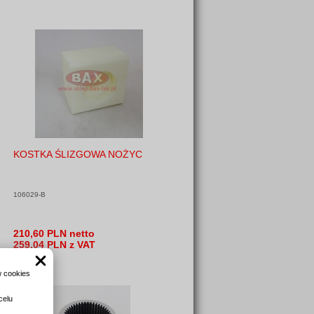
KOSTKA ŚLIZGOWA NOŻYC
106029-B
210,60 PLN netto
259,04 PLN z VAT
w cookies
celu