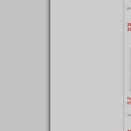
B-
2
3
N
K
10