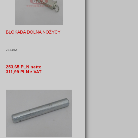
BLOKADA DOLNA NOŻYCY
283452
253,65 PLN netto
311,99 PLN z VAT