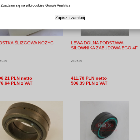
Zgadzam się na pliki cookies Google Analytics
Zapisz i zamknij
OSTKA ŚLIZGOWA NOŻYC
LEWA DOLNA PODSTAWA
SIŁOWNIKA ZABUDOWA EGO 4F
6029
282629
06,21 PLN netto
411,70 PLN netto
76,64 PLN z VAT
506,39 PLN z VAT