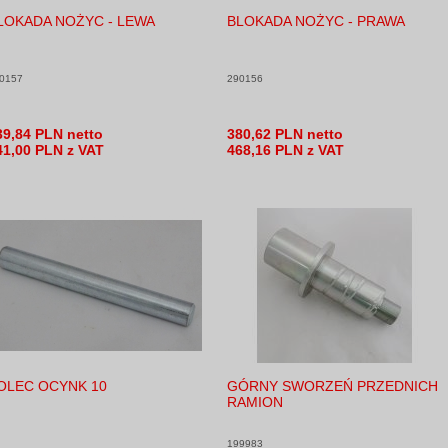
LOKADA NOŻYC - LEWA
BLOKADA NOŻYC - PRAWA
0157
290156
39,84 PLN netto
380,62 PLN netto
41,00 PLN z VAT
468,16 PLN z VAT
OLEC OCYNK 10
GÓRNY SWORZEŃ PRZEDNICH
RAMION
199983