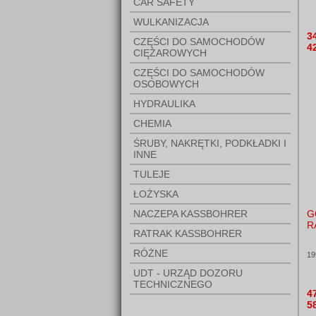
CAR SAFETY
WULKANIZACJA
3
CZĘŚCI DO SAMOCHODÓW
4
CIĘŻAROWYCH
CZĘŚCI DO SAMOCHODÓW
OSOBOWYCH
HYDRAULIKA
CHEMIA
ŚRUBY, NAKRĘTKI, PODKŁADKI I
INNE
TULEJE
ŁOŻYSKA
NACZEPA KASSBOHRER
G
R
RATRAK KASSBOHRER
RÓŻNE
19
UDT - URZĄD DOZORU
TECHNICZNEGO
4
5