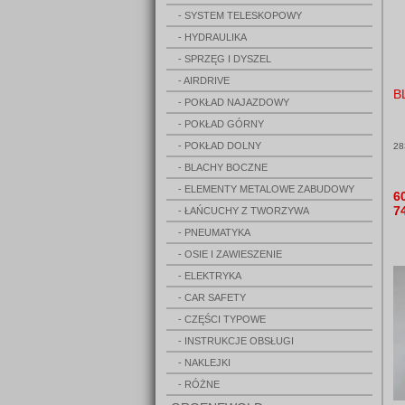
- SYSTEM TELESKOPOWY
- HYDRAULIKA
- SPRZĘG I DYSZEL
- AIRDRIVE
B
- POKŁAD NAJAZDOWY
- POKŁAD GÓRNY
- POKŁAD DOLNY
28
- BLACHY BOCZNE
- ELEMENTY METALOWE ZABUDOWY
6
7
- ŁAŃCUCHY Z TWORZYWA
- PNEUMATYKA
- OSIE I ZAWIESZENIE
- ELEKTRYKA
- CAR SAFETY
- CZĘŚCI TYPOWE
- INSTRUKCJE OBSŁUGI
- NAKLEJKI
- RÓŻNE