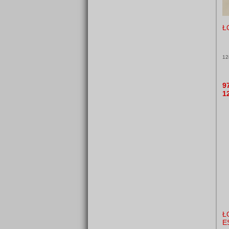
Ł
12
9
1
Ł
E