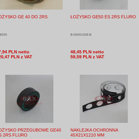
OŻYSKO GE 40 DO 2RS
ŁOŻYSKO GE50 ES 2RS FLURO
8055
B-00001008-B
7,94 PLN netto
48,45 PLN netto
20,47 PLN z VAT
59,59 PLN z VAT
OŻYSKO PRZEGUBOWE GE40
NAKLEJKA OCHRONNA
S 2RS FLURO
45X21X1210 MM