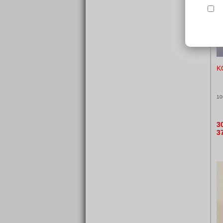
K
10
3
3