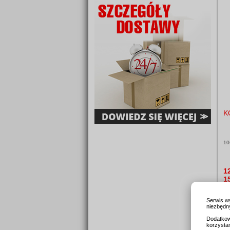
K
10
1
1
Serwis w
niezbędny
Dodatkow
korzysta