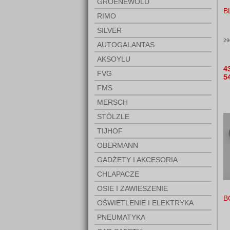
GROENEWOLD
B
RIMO
SILVER
29
AUTOGALANTAS
AKSOYLU
4
FVG
5
FMS
MERSCH
STÖLZLE
TIJHOF
OBERMANN
GADŻETY I AKCESORIA
CHLAPACZE
OSIE I ZAWIESZENIE
B
OŚWIETLENIE I ELEKTRYKA
PNEUMATYKA