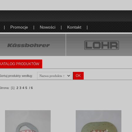
|
Promocje
|
Nowości
|
Kontakt
|
KATALOG PRODUKTÓW
Sortuj produkty według:
Strona:
[1]
2
3
4
5
/ 6