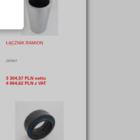
ŁĄCZNIK RAMION
295687
3 304,57 PLN netto
4 064,62 PLN z VAT