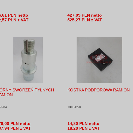
4,61 PLN netto
427,05 PLN netto
2,57 PLN z VAT
525,27 PLN z VAT
ÓRNY SWORZEŃ TYLNYCH
KOSTKA PODPOROWA RAMION
AMION
9984
130342-B
78,00 PLN netto
14,80 PLN netto
87,94 PLN z VAT
18,20 PLN z VAT