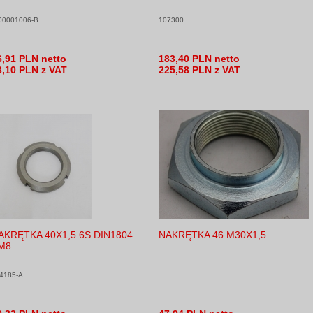
00001006-B
107300
6,91 PLN netto
183,40 PLN netto
3,10 PLN z VAT
225,58 PLN z VAT
AKRĘTKA 40X1,5 6S DIN1804
NAKRĘTKA 46 M30X1,5
M8
4185-A