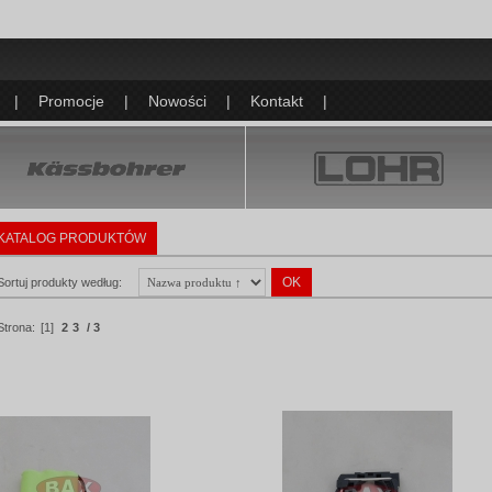
|
Promocje
|
Nowości
|
Kontakt
|
KATALOG PRODUKTÓW
Sortuj produkty według:
Strona:
[1]
2
3
/ 3