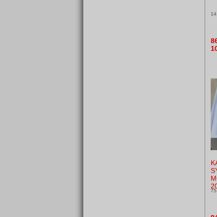
14
8
1
K
S
M
2
75