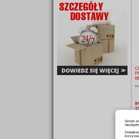
C
P
B
94
8
1
Serwis w
niezbędny
Dodatkow
korzysta