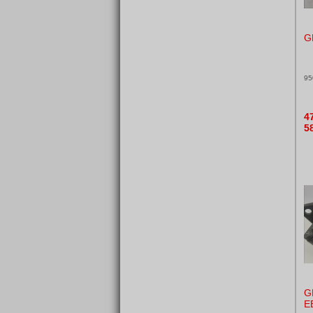
G
95
4
5
G
E