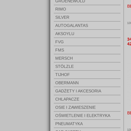
GROENEWOLD
B
RIMO
SILVER
13
AUTOGALANTAS
AKSOYLU
3
FVG
4
FMS
MERSCH
STÖLZLE
TIJHOF
OBERMANN
GADŻETY I AKCESORIA
CHLAPACZE
OSIE I ZAWIESZENIE
B
OŚWIETLENIE I ELEKTRYKA
PNEUMATYKA
13