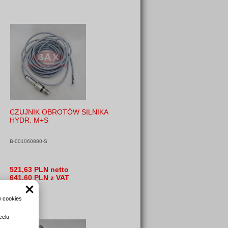
CZUJNIK OBROTÓW SILNIKA
HYDR. M+S
B-001060880-S
521,63 PLN netto
641,60 PLN z VAT
w cookies
celu