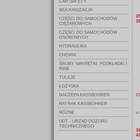
CAR SAFETY
WULKANIZACJA
2
CZĘŚCI DO SAMOCHODÓW
3
CIĘŻAROWYCH
CZĘŚCI DO SAMOCHODÓW
OSOBOWYCH
HYDRAULIKA
CHEMIA
ŚRUBY, NAKRĘTKI, PODKŁADKI I
INNE
TULEJE
ŁOŻYSKA
NACZEPA KASSBOHRER
C
RATRAK KASSBOHRER
RÓŻNE
B-
UDT - URZĄD DOZORU
TECHNICZNEGO
3
4