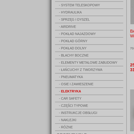
- SYSTEM TELESKOPOWY
- HYDRAULIKA
- SPRZĘG I DYSZEL
- AIRDRIVE
B
- POKŁAD NAJAZDOWY
W
- POKŁAD GÓRNY
- POKŁAD DOLNY
70
- BLACHY BOCZNE
- ELEMENTY METALOWE ZABUDOWY
2
3
- ŁAŃCUCHY Z TWORZYWA
- PNEUMATYKA
- OSIE I ZAWIESZENIE
-
ELEKTRYKA
- CAR SAFETY
- CZĘŚCI TYPOWE
- INSTRUKCJE OBSŁUGI
- NAKLEJKI
- RÓŻNE