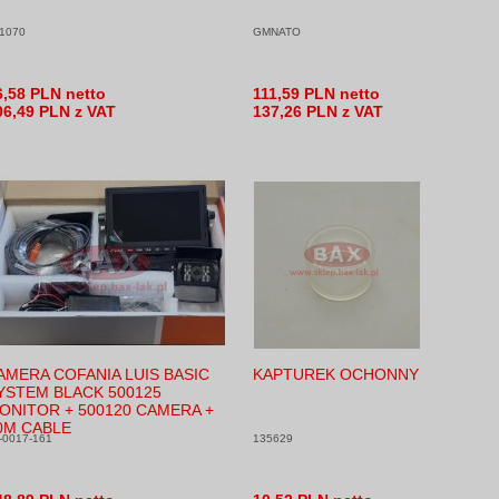
1070
GMNATO
6,58 PLN netto
111,59 PLN netto
06,49 PLN z VAT
137,26 PLN z VAT
AMERA COFANIA LUIS BASIC
KAPTUREK OCHONNY
YSTEM BLACK 500125
ONITOR + 500120 CAMERA +
0M CABLE
-0017-161
135629