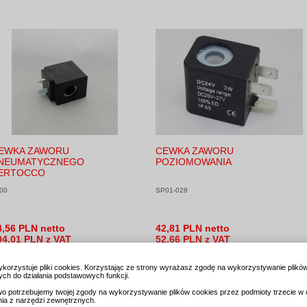
EWKA ZAWORU
CEWKA ZAWORU
NEUMATYCZNEGO
POZIOMOWANIA
ERTOCCO
00
SP01-028
4,56 PLN netto
42,81 PLN netto
04,01 PLN z VAT
52,66 PLN z VAT
ykorzystuje pliki cookies. Korzystając ze strony wyrażasz zgodę na wykorzystywanie plikó
ch do działania podstawowych funkcji.
o potrzebujemy twojej zgody na wykorzystywanie plików cookies przez podmioty trzecie w 
nia z narzędzi zewnętrznych.