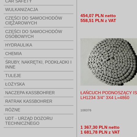
CAR SAFETY
WULKANIZACJA
454,07 PLN netto
CZĘŚCI DO SAMOCHODÓW
558,51 PLN z VAT
CIĘŻAROWYCH
CZĘŚCI DO SAMOCHODÓW
OSOBOWYCH
HYDRAULIKA
CHEMIA
ŚRUBY, NAKRĘTKI, PODKŁADKI I
INNE
TULEJE
ŁOŻYSKA
NACZEPA KASSBOHRER
ŁAŃCUCH PODNOSZĄCY I
LH1234 3/4" 3X4 L=4860
RATRAK KASSBOHRER
RÓŻNE
108376
UDT - URZĄD DOZORU
TECHNICZNEGO
1 367,30 PLN netto
1 681,78 PLN z VAT