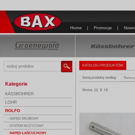
Home
|
Promocje
|
Nowo
KATALOG PRODUKTÓW
Sortuj produkty według:
Kategorie
Strona:
[1]
2
/ 2
KÄSSBOHRER
LOHR
ROLFO
- NAPĘD ŚRUBOWY
- SYSTEM NOŻYCOWY
-
NAPĘD ŁAŃCUCHOWY