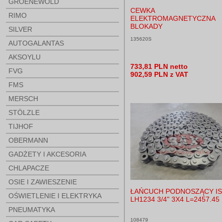
GROENEWOLD
CEWKA
RIMO
ELEKTROMAGNETYCZNA
BLOKADY
SILVER
135620S
AUTOGALANTAS
AKSOYLU
733,81 PLN netto
FVG
902,59 PLN z VAT
FMS
MERSCH
STÖLZLE
TIJHOF
OBERMANN
GADŻETY I AKCESORIA
CHLAPACZE
OSIE I ZAWIESZENIE
ŁAŃCUCH PODNOSZĄCY I
OŚWIETLENIE I ELEKTRYKA
LH1234 3/4" 3X4 L=2457.45
PNEUMATYKA
108479