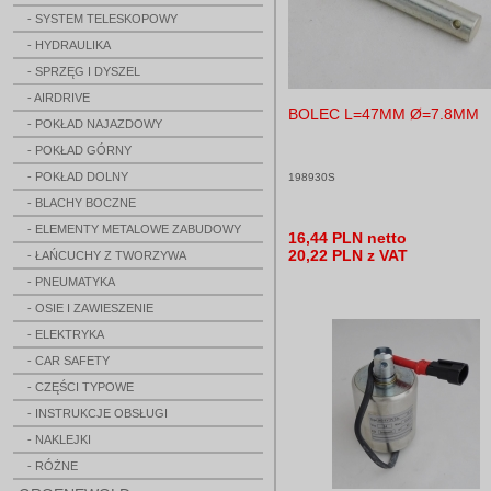
- SYSTEM TELESKOPOWY
- HYDRAULIKA
- SPRZĘG I DYSZEL
- AIRDRIVE
BOLEC L=47MM Ø=7.8MM
- POKŁAD NAJAZDOWY
- POKŁAD GÓRNY
- POKŁAD DOLNY
198930S
- BLACHY BOCZNE
- ELEMENTY METALOWE ZABUDOWY
16,44 PLN netto
20,22 PLN z VAT
- ŁAŃCUCHY Z TWORZYWA
- PNEUMATYKA
- OSIE I ZAWIESZENIE
- ELEKTRYKA
- CAR SAFETY
- CZĘŚCI TYPOWE
- INSTRUKCJE OBSŁUGI
- NAKLEJKI
- RÓŻNE