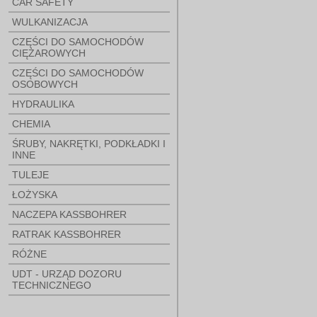
CAR SAFETY
WULKANIZACJA
CZĘŚCI DO SAMOCHODÓW
CIĘŻAROWYCH
CZĘŚCI DO SAMOCHODÓW
OSOBOWYCH
HYDRAULIKA
CHEMIA
ŚRUBY, NAKRĘTKI, PODKŁADKI I
INNE
TULEJE
ŁOŻYSKA
NACZEPA KASSBOHRER
RATRAK KASSBOHRER
RÓŻNE
UDT - URZĄD DOZORU
TECHNICZNEGO