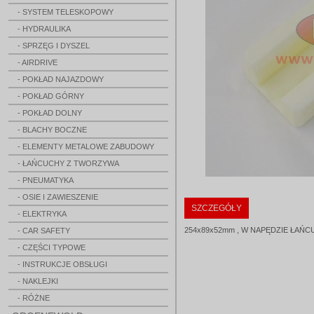
- SYSTEM TELESKOPOWY
- HYDRAULIKA
- SPRZĘG I DYSZEL
- AIRDRIVE
- POKŁAD NAJAZDOWY
- POKŁAD GÓRNY
- POKŁAD DOLNY
- BLACHY BOCZNE
- ELEMENTY METALOWE ZABUDOWY
- ŁAŃCUCHY Z TWORZYWA
- PNEUMATYKA
- OSIE I ZAWIESZENIE
SZCZEGÓŁY
- ELEKTRYKA
254x89x52mm , W NAPĘDZIE ŁA
- CAR SAFETY
- CZĘŚCI TYPOWE
- INSTRUKCJE OBSŁUGI
- NAKLEJKI
- RÓŻNE