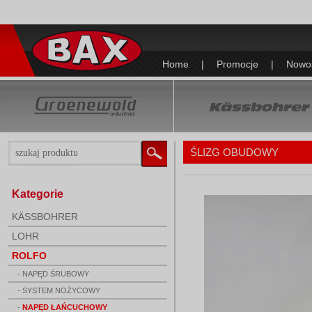
Home
|
Promocje
|
Nowo
ŚLIZG OBUDOWY
Kategorie
KÄSSBOHRER
LOHR
ROLFO
- NAPĘD ŚRUBOWY
- SYSTEM NOŻYCOWY
-
NAPĘD ŁAŃCUCHOWY