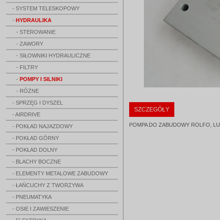
- SYSTEM TELESKOPOWY
-
HYDRAULIKA
- STEROWANIE
- ZAWORY
- SIŁOWNIKI HYDRAULICZNE
- FILTRY
-
POMPY I SILNIKI
- RÓŻNE
- SPRZĘG I DYSZEL
SZCZEGÓŁY
- AIRDRIVE
POMPA DO ZABUDOWY ROLFO, LUEN 0
- POKŁAD NAJAZDOWY
- POKŁAD GÓRNY
- POKŁAD DOLNY
- BLACHY BOCZNE
- ELEMENTY METALOWE ZABUDOWY
- ŁAŃCUCHY Z TWORZYWA
- PNEUMATYKA
- OSIE I ZAWIESZENIE