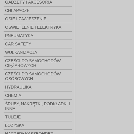
GADŻETY I AKCESORIA
CHLAPACZE
OSIE I ZAWIESZENIE
OŚWIETLENIE I ELEKTRYKA
PNEUMATYKA
CAR SAFETY
WULKANIZACJA
CZĘŚCI DO SAMOCHODÓW
CIĘŻAROWYCH
CZĘŚCI DO SAMOCHODÓW
OSOBOWYCH
HYDRAULIKA
CHEMIA
ŚRUBY, NAKRĘTKI, PODKŁADKI I
INNE
TULEJE
ŁOŻYSKA
NACZEPA KASSBOHRER