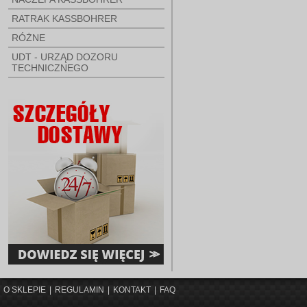
RATRAK KASSBOHRER
RÓŻNE
UDT - URZĄD DOZORU
TECHNICZNEGO
O SKLEPIE
|
REGULAMIN
|
KONTAKT
|
FAQ