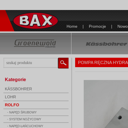
Home
|
Promocje
|
Nowo
POMPA RĘCZNA HYDRAU
Kategorie
KÄSSBOHRER
LOHR
ROLFO
- NAPĘD ŚRUBOWY
- SYSTEM NOŻYCOWY
- NAPĘD ŁAŃCUCHOWY