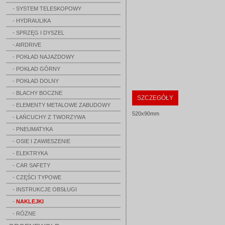
- SYSTEM TELESKOPOWY
- HYDRAULIKA
- SPRZĘG I DYSZEL
- AIRDRIVE
- POKŁAD NAJAZDOWY
- POKŁAD GÓRNY
- POKŁAD DOLNY
- BLACHY BOCZNE
SZCZEGÓŁY
- ELEMENTY METALOWE ZABUDOWY
520x90mm
- ŁAŃCUCHY Z TWORZYWA
- PNEUMATYKA
- OSIE I ZAWIESZENIE
- ELEKTRYKA
- CAR SAFETY
- CZĘŚCI TYPOWE
- INSTRUKCJE OBSŁUGI
-
NAKLEJKI
- RÓŻNE