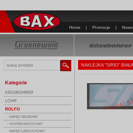
Home
|
Promocje
|
Nowo
NAKLEJKA "SIRIO" BIAŁ
Kategorie
KÄSSBOHRER
LOHR
ROLFO
- NAPĘD ŚRUBOWY
- SYSTEM NOŻYCOWY
- NAPĘD ŁAŃCUCHOWY