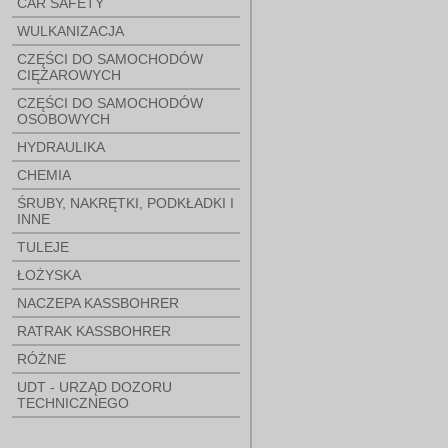
CAR SAFETY
WULKANIZACJA
CZĘŚCI DO SAMOCHODÓW
CIĘŻAROWYCH
CZĘŚCI DO SAMOCHODÓW
OSOBOWYCH
HYDRAULIKA
CHEMIA
ŚRUBY, NAKRĘTKI, PODKŁADKI I
INNE
TULEJE
ŁOŻYSKA
NACZEPA KASSBOHRER
RATRAK KASSBOHRER
RÓŻNE
UDT - URZĄD DOZORU
TECHNICZNEGO